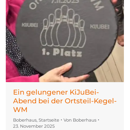
Ein gelungener KiJuBei-
Abend bei der Ortsteil-Kegel-
WM
Boberhaus
,
Startseite
Von
Boberhaus
23. November 2025