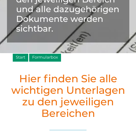
und alle dazugehörigen
Dokumente werden
sichtbar.
Start
Formularbox
Hier finden Sie alle
wichtigen Unterlagen
zu den jeweiligen
Bereichen