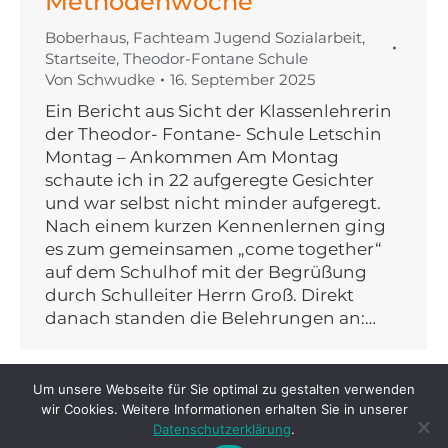
Methodenwoche
Boberhaus
,
Fachteam Jugend Sozialarbeit
,
Startseite
,
Theodor-Fontane Schule
Von
Schwudke
16. September 2025
Ein Bericht aus Sicht der Klassenlehrerin
der Theodor- Fontane- Schule Letschin
Montag – Ankommen Am Montag
schaute ich in 22 aufgeregte Gesichter
und war selbst nicht minder aufgeregt.
Nach einem kurzen Kennenlernen ging
es zum gemeinsamen „come together“
auf dem Schulhof mit der Begrüßung
durch Schulleiter Herrn Groß. Direkt
danach standen die Belehrungen an:…
Um unsere Webseite für Sie optimal zu gestalten verwenden
wir Cookies. Weitere Informationen erhalten Sie in unserer
Datenschutzerklärung
.