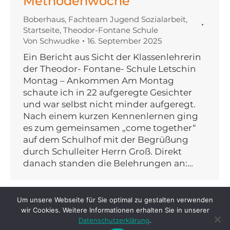
Methodenwoche
Boberhaus
,
Fachteam Jugend Sozialarbeit
,
Startseite
,
Theodor-Fontane Schule
Von
Schwudke
16. September 2025
Ein Bericht aus Sicht der Klassenlehrerin
der Theodor- Fontane- Schule Letschin
Montag – Ankommen Am Montag
schaute ich in 22 aufgeregte Gesichter
und war selbst nicht minder aufgeregt.
Nach einem kurzen Kennenlernen ging
es zum gemeinsamen „come together“
auf dem Schulhof mit der Begrüßung
durch Schulleiter Herrn Groß. Direkt
danach standen die Belehrungen an:…
Um unsere Webseite für Sie optimal zu gestalten verwenden
wir Cookies. Weitere Informationen erhalten Sie in unserer
Datenschutzerklärung
.