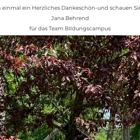
h einmal ein Herzliches Dankeschön-und schauen Sie
Jana Behrend
für das Team BIldungscampus