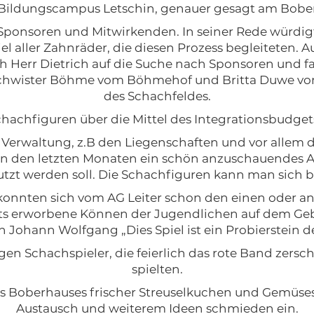
s Bildungscampus Letschin, genauer gesagt am Bober
 Sponsoren und Mitwirkenden. In seiner Rede würdigte
aller Zahnräder, die diesen Prozess begleiteten. Au
ch Herr Dietrich auf die Suche nach Sponsoren und fa
chwister Böhme vom Böhmehof und Britta Duwe von
des Schachfeldes.
chachfiguren über die Mittel des Integrationsbudget
Verwaltung, z.B den Liegenschaften und vor allem 
in den letzten Monaten ein schön anzuschauendes Ar
tzt werden soll. Die Schachfiguren kann man sich 
nnten sich vom AG Leiter schon den einen oder ande
ts erworbene Können der Jugendlichen auf dem Gebie
 Johann Wolfgang „Dies Spiel ist ein Probierstein d
en Schachspieler, die feierlich das rote Band zersc
spielten.
s Boberhauses frischer Streuselkuchen und Gemüses
Austausch und weiterem Ideen schmieden ein.