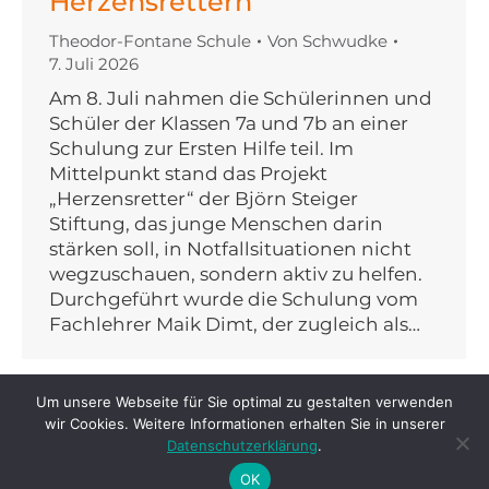
Herzensrettern
Theodor-Fontane Schule
Von
Schwudke
7. Juli 2026
Am 8. Juli nahmen die Schülerinnen und
Schüler der Klassen 7a und 7b an einer
Schulung zur Ersten Hilfe teil. Im
Mittelpunkt stand das Projekt
„Herzensretter“ der Björn Steiger
Stiftung, das junge Menschen darin
stärken soll, in Notfallsituationen nicht
wegzuschauen, sondern aktiv zu helfen.
Durchgeführt wurde die Schulung vom
Fachlehrer Maik Dimt, der zugleich als…
Um unsere Webseite für Sie optimal zu gestalten verwenden
wir Cookies. Weitere Informationen erhalten Sie in unserer
Datenschutzerklärung
.
Datenschutzerklärung
Impressum
OK