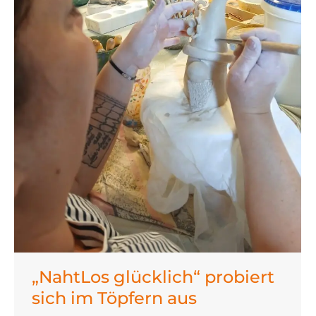
„NahtLos glücklich“ probiert
sich im Töpfern aus